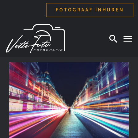
Ga
FOTOGRAAF INHUREN
naar
inhoud
Sluitersnelheid