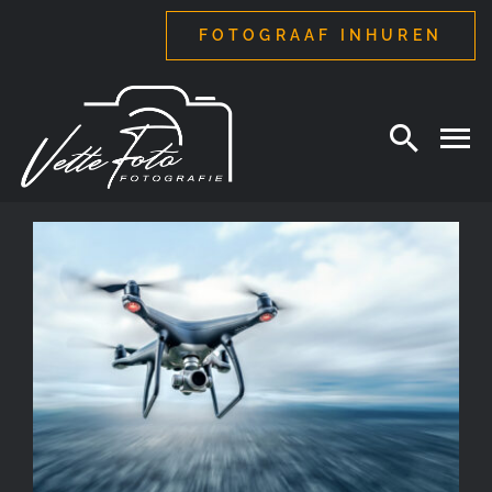
Ga
FOTOGRAAF INHUREN
naar
inhoud
Dronefotografie