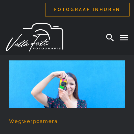
Ga
FOTOGRAAF INHUREN
naar
inhoud
Wegwerpcamera
Wegwerpcamera