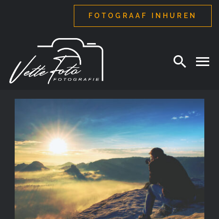
Ga
FOTOGRAAF INHUREN
naar
inhoud
Luchtfotografie