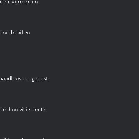
nten, vormen en
oor detail en
h naadloos aangepast
om hun visie om te