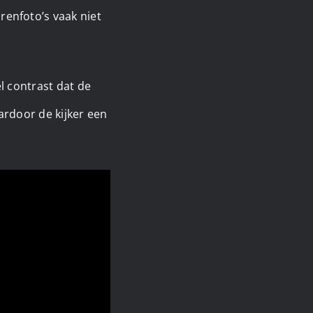
enfoto’s vaak niet
l contrast dat de
ardoor de kijker een