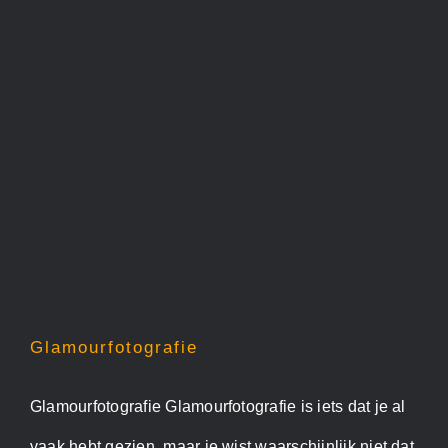
Glamourfotografie
Glamourfotografie
Glamourfotografie Glamourfotografie is iets dat je al
vaak hebt gezien, maar je wist waarschijnlijk niet dat