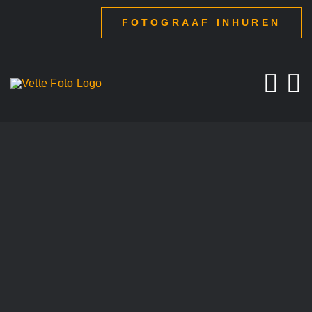
Ga
FOTOGRAAF INHUREN
naar
inhoud
Glamour fotograaf