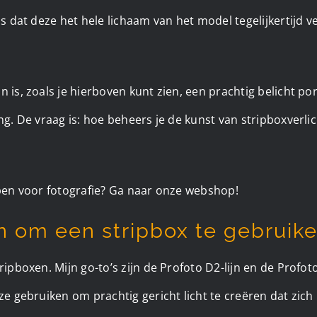
is dat deze het hele lichaam van het model tegelijkertijd v
n is, zoals je hierboven kunt zien, een prachtig belicht po
ing. De vraag is: hoe beheers je de kunst van stripboxverli
open voor fotografie? Ga naar onze webshop!
n om een stripbox te gebruik
tripboxen. Mijn go-to’s zijn de Profoto D2-lijn en de Profo
 ze gebruiken om prachtig gericht licht te creëren dat zich