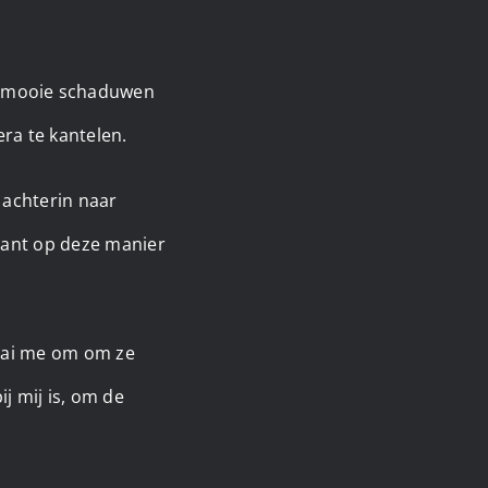
m mooie schaduwen
ra te kantelen.
n achterin naar
klant op deze manier
raai me om om ze
ij mij is, om de