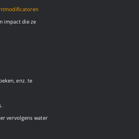
chtmodificatoren
n impact die ze
n
oeken, enz. te
s.
 er vervolgens water