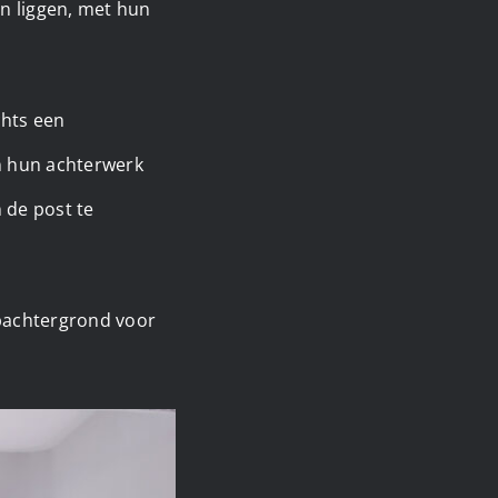
aan liggen, met hun
chts een
en hun achterwerk
 de post te
upachtergrond voor