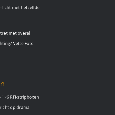
erlicht met hetzelfde
rtret met overal
chting? Vette Foto
en
to 1×6 RFI-stripboxen
 richt op drama.