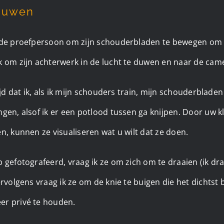
duwen
k de proefpersoon om zijn schouderbladen te bewegen o
k om zijn achterwerk in de lucht te duwen en naar de came
ijd dat ik, als ik mijn schouders train, mijn schouderblade
gen, alsof ik er een potlood tussen ga knijpen. Door uw 
n, kunnen ze visualiseren wat u wilt dat ze doen.
b gefotografeerd, vraag ik ze om zich om te draaien (ik d
rvolgens vraag ik ze om de knie te buigen die het dichtst b
r privé te houden. ​