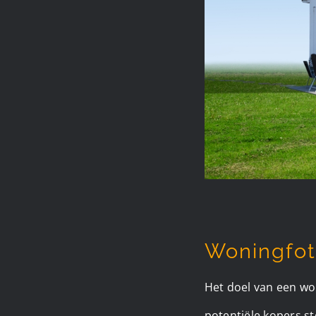
Woningfot
Het doel van een won
potentiële kopers s