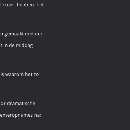
le over hebben: het
 zijn gemaakt met een
at in de middag
t is waarom het zo
oor dramatische
schemeropnames na;