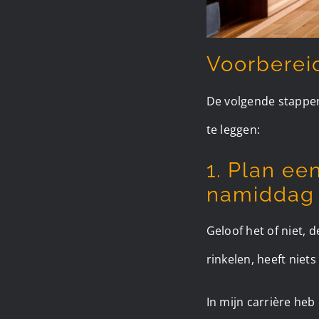
Voorberei
De volgende stappen
te leggen:
1. Plan ee
namiddag 
Geloof het of niet, d
rinkelen, heeft niet
In mijn carrière he