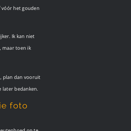
of vóór het gouden
jker. Ik kan niet
, maar toen ik
, plan dan vooruit
e later bedanken.
ie foto
apeutenhoed op te