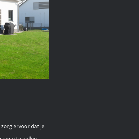
 zorg ervoor dat je
 om u te bellen.