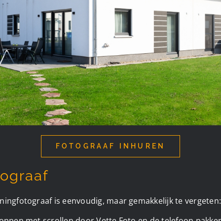
FOTOGRAAF INHUREN
ograaf
ingfotograaf is eenvoudig, maar gemakkelijk te vergeten:
toppen met scrollen door Vette Foto en de telefoon pakken