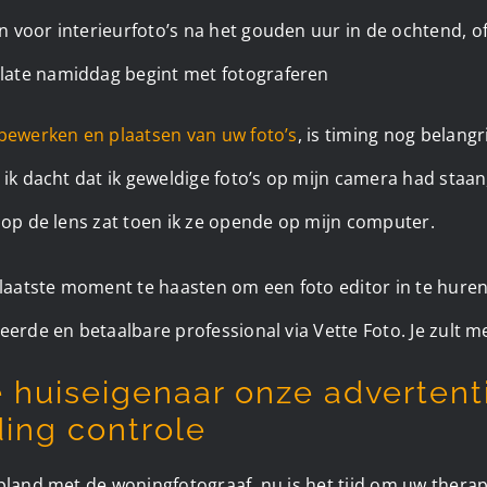
 zon voor interieurfoto’s na het gouden uur in de ochtend, 
e late namiddag begint met fotograferen ​
bewerken en plaatsen van uw foto’s
, is timing nog belangri
 ik dacht dat ik geweldige foto’s op mijn camera had staan
 op de lens zat toen ik ze opende op mijn computer.
 laatste moment te haasten om een foto editor in te huren
eerde en betaalbare professional via Vette Foto. Je zult m
e huiseigenaar onze advertent
ing controle
epland met de woningfotograaf, nu is het tijd om uw ther