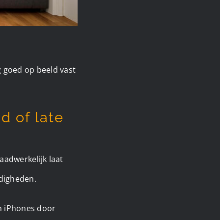
 goed op beeld vast
d of late
daadwerkelijk laat
rdigheden.
un iPhones door