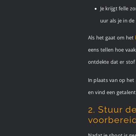
Je krijgt felle
uur als je in d
Als het gaat om het
eens tellen hoe vaak
ontdekte dat er stof
In plaats van op het
en vind een getalent
2. Stuur d
voorbereid
Nadat je shoot is g